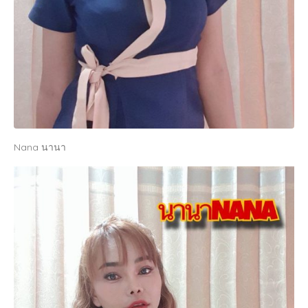
Nana นานา