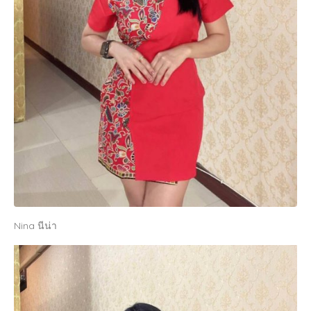
Nina นีน่า