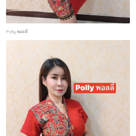
Polly พอลลี่