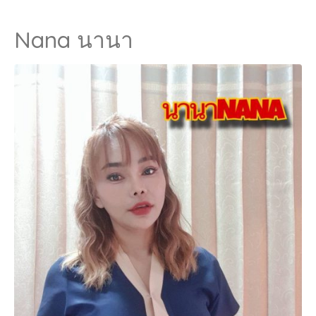
Nana นานา