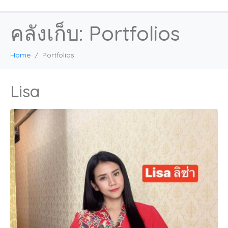
คลังเก็บ:
Portfolios
Home
Portfolios
Lisa