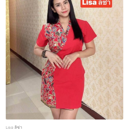
Lisa ลิซ่า