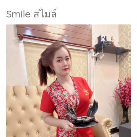
Smile สไมล์